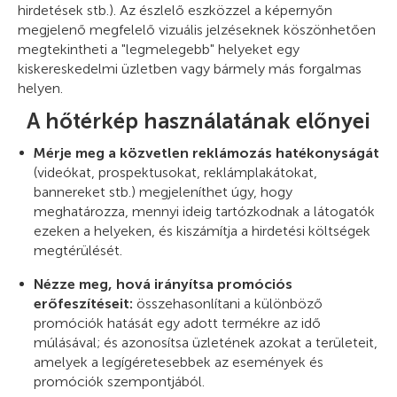
hirdetések stb.). Az észlelő eszközzel a képernyőn
megjelenő megfelelő vizuális jelzéseknek köszönhetően
megtekintheti a "legmelegebb" helyeket egy
kiskereskedelmi üzletben vagy bármely más forgalmas
helyen.
A hőtérkép használatának előnyei
Mérje meg a közvetlen reklámozás hatékonyságát
(videókat, prospektusokat, reklámplakátokat,
bannereket stb.) megjeleníthet úgy, hogy
meghatározza, mennyi ideig tartózkodnak a látogatók
ezeken a helyeken, és kiszámítja a hirdetési költségek
megtérülését.
Nézze meg, hová irányítsa promóciós
erőfeszítéseit:
összehasonlítani a különböző
promóciók hatását egy adott termékre az idő
múlásával; és azonosítsa üzletének azokat a területeit,
amelyek a legígéretesebbek az események és
promóciók szempontjából.