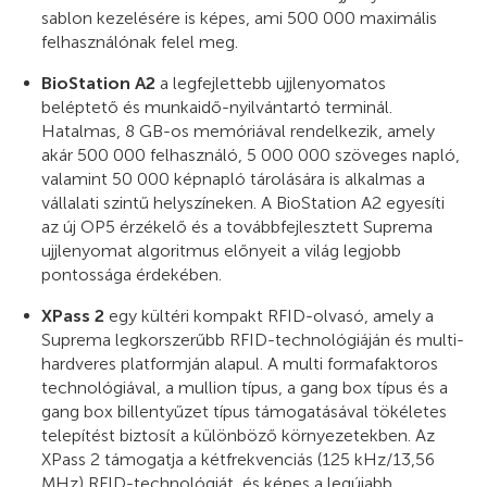
sablon kezelésére is képes, ami 500 000 maximális
felhasználónak felel meg.
BioStation A2
a legfejlettebb ujjlenyomatos
beléptető és munkaidő-nyilvántartó terminál.
Hatalmas, 8 GB-os memóriával rendelkezik, amely
akár 500 000 felhasználó, 5 000 000 szöveges napló,
valamint 50 000 képnapló tárolására is alkalmas a
vállalati szintű helyszíneken. A BioStation A2 egyesíti
az új OP5 érzékelő és a továbbfejlesztett Suprema
ujjlenyomat algoritmus előnyeit a világ legjobb
pontossága érdekében.
XPass 2
egy kültéri kompakt RFID-olvasó, amely a
Suprema legkorszerűbb RFID-technológiáján és multi-
hardveres platformján alapul. A multi formafaktoros
technológiával, a mullion típus, a gang box típus és a
gang box billentyűzet típus támogatásával tökéletes
telepítést biztosít a különböző környezetekben. Az
XPass 2 támogatja a kétfrekvenciás (125 kHz/13,56
MHz) RFID-technológiát, és képes a legújabb