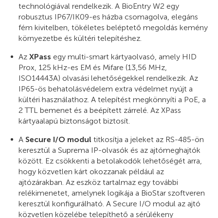
technológiával rendelkezik. A BioEntry W2 egy
robusztus IP67/IK09-es házba csomagolva, elegáns
fém kivitelben, tökéletes beléptető megoldás kemény
környezetbe és kültéri telepítéshez.
Az
XPass
egy multi-smart kártyaolvasó, amely HID
Prox, 125 kHz-es EM és Mifare (13,56 MHz,
ISO14443A) olvasási lehetőségekkel rendelkezik. Az
IP65-ös behatolásvédelem extra védelmet nyújt a
kültéri használathoz. A telepítést megkönnyíti a PoE, a
2 TTL bemenet és a beépített zárrelé. Az XPass
kártyaalapú biztonságot biztosít.
A
Secure I/O modul
titkosítja a jeleket az RS-485-ön
keresztül a Suprema IP-olvasók és az ajtómeghajtók
között. Ez csökkenti a betolakodók lehetőségét arra,
hogy közvetlen kárt okozzanak például az
ajtózárakban. Az eszköz tartalmaz egy további
relékimenetet, amelynek logikája a BioStar szoftveren
keresztül konfigurálható. A Secure I/O modul az ajtó
közvetlen közelébe telepíthető a sérülékeny