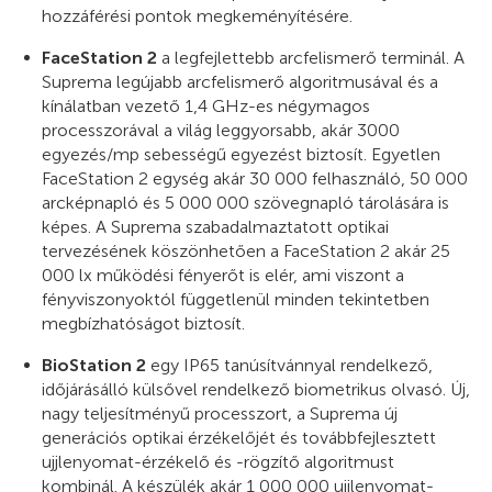
hozzáférési pontok megkeményítésére.
FaceStation 2
a legfejlettebb arcfelismerő terminál. A
Suprema legújabb arcfelismerő algoritmusával és a
kínálatban vezető 1,4 GHz-es négymagos
processzorával a világ leggyorsabb, akár 3000
egyezés/mp sebességű egyezést biztosít. Egyetlen
FaceStation 2 egység akár 30 000 felhasználó, 50 000
arcképnapló és 5 000 000 szövegnapló tárolására is
képes. A Suprema szabadalmaztatott optikai
tervezésének köszönhetően a FaceStation 2 akár 25
000 lx működési fényerőt is elér, ami viszont a
fényviszonyoktól függetlenül minden tekintetben
megbízhatóságot biztosít.
BioStation 2
egy IP65 tanúsítvánnyal rendelkező,
időjárásálló külsővel rendelkező biometrikus olvasó. Új,
nagy teljesítményű processzort, a Suprema új
generációs optikai érzékelőjét és továbbfejlesztett
ujjlenyomat-érzékelő és -rögzítő algoritmust
kombinál. A készülék akár 1 000 000 ujjlenyomat-