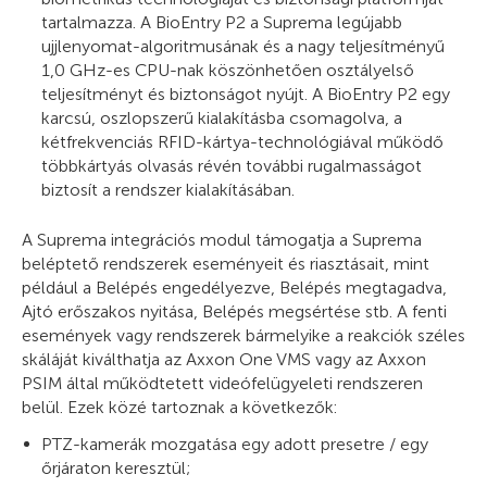
tartalmazza. A BioEntry P2 a Suprema legújabb
ujjlenyomat-algoritmusának és a nagy teljesítményű
1,0 GHz-es CPU-nak köszönhetően osztályelső
teljesítményt és biztonságot nyújt. A BioEntry P2 egy
karcsú, oszlopszerű kialakításba csomagolva, a
kétfrekvenciás RFID-kártya-technológiával működő
többkártyás olvasás révén további rugalmasságot
biztosít a rendszer kialakításában.
A Suprema integrációs modul támogatja a Suprema
beléptető rendszerek eseményeit és riasztásait, mint
például a Belépés engedélyezve, Belépés megtagadva,
Ajtó erőszakos nyitása, Belépés megsértése stb. A fenti
események vagy rendszerek bármelyike a reakciók széles
skáláját kiválthatja az Axxon One VMS vagy az Axxon
PSIM által működtetett videófelügyeleti rendszeren
belül. Ezek közé tartoznak a következők:
PTZ-kamerák mozgatása egy adott presetre / egy
őrjáraton keresztül;