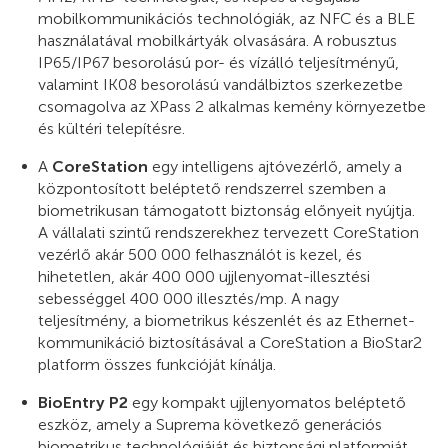
mobilkommunikációs technológiák, az NFC és a BLE
használatával mobilkártyák olvasására. A robusztus
IP65/IP67 besorolású por- és vízálló teljesítményű,
valamint IK08 besorolású vandálbiztos szerkezetbe
csomagolva az XPass 2 alkalmas kemény környezetbe
és kültéri telepítésre.
A
CoreStation
egy intelligens ajtóvezérlő, amely a
központosított beléptető rendszerrel szemben a
biometrikusan támogatott biztonság előnyeit nyújtja.
A vállalati szintű rendszerekhez tervezett CoreStation
vezérlő akár 500 000 felhasználót is kezel, és
hihetetlen, akár 400 000 ujjlenyomat-illesztési
sebességgel 400 000 illesztés/mp. A nagy
teljesítmény, a biometrikus készenlét és az Ethernet-
kommunikáció biztosításával a CoreStation a BioStar2
platform összes funkcióját kínálja.
BioEntry P2
egy kompakt ujjlenyomatos beléptető
eszköz, amely a Suprema következő generációs
biometrikus technológiáját és biztonsági platformját