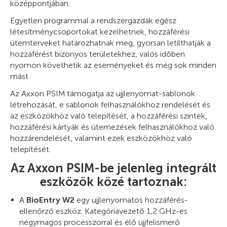
középpontjában.
Egyetlen programmal a rendszergazdák egész
létesítménycsoportokat kezelhetnek, hozzáférési
ütemterveket határozhatnak meg, gyorsan letilthatják a
hozzáférést bizonyos területekhez, valós időben
nyomon követhetik az eseményeket és még sok minden
mást.
Az Axxon PSIM támogatja az ujjlenyomat-sablonok
létrehozását, e sablonok felhasználókhoz rendelését és
az eszközökhöz való telepítését, a hozzáférési szintek,
hozzáférési kártyák és ütemezések felhasználókhoz való
hozzárendelését, valamint ezek eszközökhöz való
telepítését.
Az Axxon PSIM-be jelenleg integrált
eszközök közé tartoznak:
A
BioEntry W2
egy ujjlenyomatos hozzáférés-
ellenőrző eszköz. Kategóriavezető 1,2 GHz-es
négymagos processzorral és élő ujjfelismerő