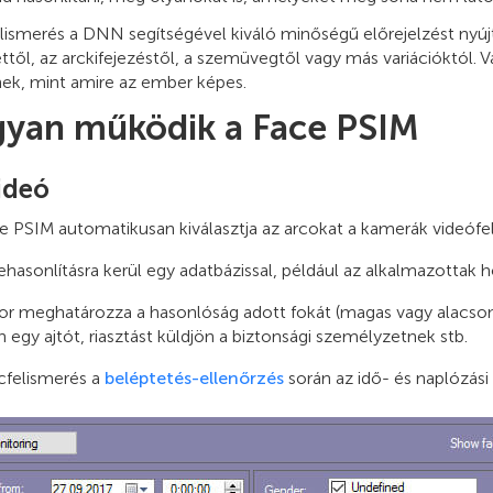
lismerés a DNN segítségével kiváló minőségű előrejelzést nyújt
ettől, az arckifejezéstől, a szemüvegtől vagy más variációktól
k, mint amire az ember képes.
yan működik a Face PSIM
ideó
e PSIM automatikusan kiválasztja az arcokat a kamerák videófe
hasonlításra kerül egy adatbázissal, például az alkalmazottak hozz
r meghatározza a hasonlóság adott fokát (magas vagy alacsony)
n egy ajtót, riasztást küldjön a biztonsági személyzetnek stb.
cfelismerés a
beléptetés-ellenőrzés
során az idő- és naplózási 