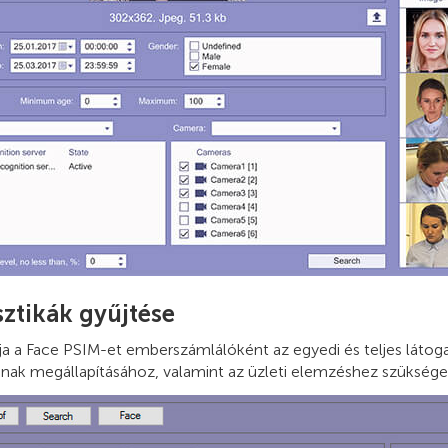
sztikák gyűjtése
ja a Face PSIM-et emberszámlálóként az egyedi és teljes láto
ának megállapításához, valamint az üzleti elemzéshez szükséges