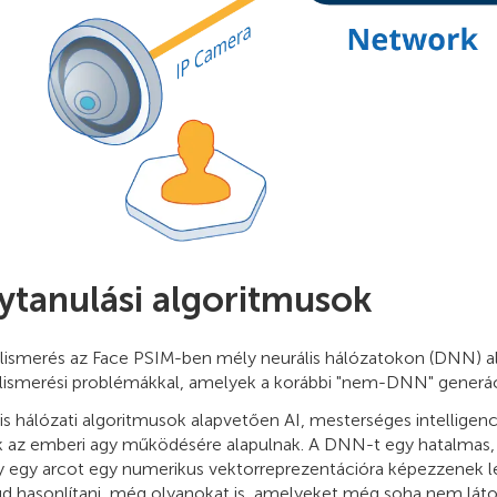
ytanulási algoritmusok
elismerés az Face PSIM-ben mély neurális hálózatokon (DNN) al
elismerési problémákkal, amelyek a korábbi "nem-DNN" generác
is hálózati algoritmusok alapvetően AI, mesterséges intelligenc
 az emberi agy működésére alapulnak. A DNN-t egy hatalmas, 
y egy arcot egy numerikus vektorreprezentációra képezzenek le.
ud hasonlítani, még olyanokat is, amelyeket még soha nem láto