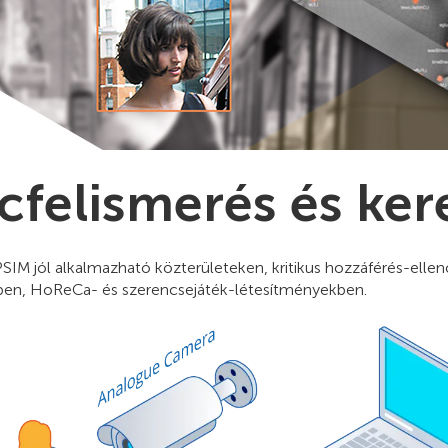
cfelismerés és ker
SIM jól alkalmazható közterületeken, kritikus hozzáférés-ellenő
ben, HoReCa- és szerencsejáték-létesítményekben.