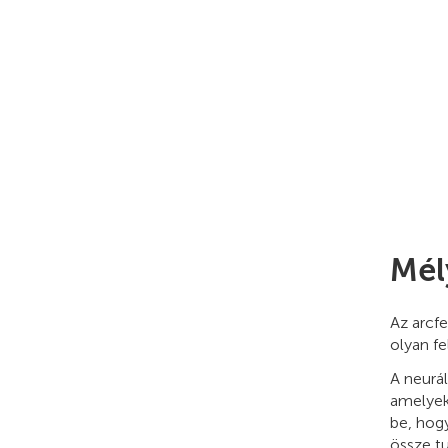
Mél
Az arcf
olyan f
A neurál
amelyek
be, hog
össze t