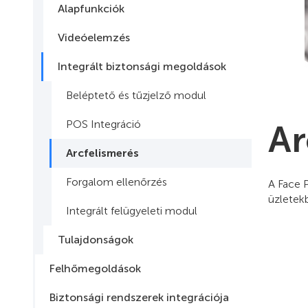
Alapfunkciók
Videóelemzés
Integrált biztonsági megoldások
Beléptető és tűzjelző modul
POS Integráció
Ar
Arcfelismerés
Forgalom ellenőrzés
A Face P
üzletek
Integrált felügyeleti modul
Tulajdonságok
Felhőmegoldások
Biztonsági rendszerek integrációja