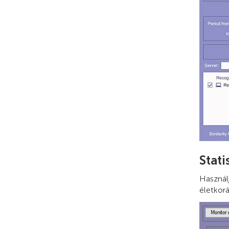
Stati
Használ
életkor