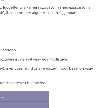
, függetlenül a kamera szögétől, a megvilágítástól, a
. Valójában a modern algoritmusok még jobban
lvételéből.
áférési listájával vagy egy tiltólistával.
, a rendszer elindítja a rendszert, hogy bezárjon vagy
rendszer részét is képezheti.