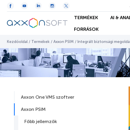
TERMÉKEK
AI & ANA
FORRÁSOK
Kezdőoldal
/
Termékek
/
Axxon PSIM
/
Integrált biztonsági megold
Axxon One VMS szoftver
Axxon PSIM
Főbb jellemzők