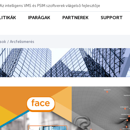
Az intelligens VMS és PSIM szoftverek világelső fejlesztője
LITIKÁK
IPARÁGAK
PARTNEREK
SUPPORT
ások
/
Arcfelismerés