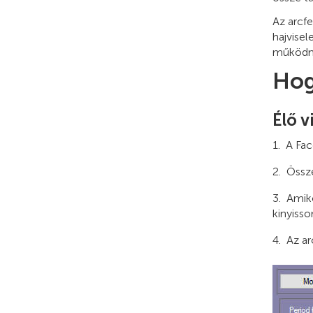
Az arcfe
hajvisel
működne
Hog
Élő v
A Fac
Össze
Amiko
kinyisso
Az ar