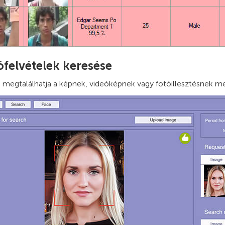
ófelvételek keresése
 megtalálhatja a képnek, videóképnek vagy fotóillesztésnek me