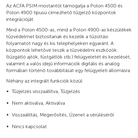
Az ACFA PSIM mostantól támogatja a Polon 4500 és
Polon 4900 típusú címezhető tűzjelző központok
integrációját.
Mind a Polon 4500-as, mind a Polon 4900-as készülékek
tűzvédelmet biztosítanak és kezelik a tűzoltási
folyamatot nagy és kis telephelyeken egyaránt. A
központok lehetővé teszik a tűzvédelmi eszközök
(tűzgátló ajtók, füstgátlók stb.) felügyeletét és kezelését,
valamint a valós idejű információk digitális és analóg
formában történő továbbítását egy felügyeleti állomásra.
Néhány az integrált funkciók közül:
Tűzjelzés visszaállítva, Tűzjelzés
Nem aktiválva, Aktiválva
Visszaállítás, Megerősítés, Üzenet a sérüléséről
Nincs kapcsolat