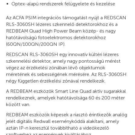
Optex-alapú rendszerek felügyelete és kezelése
Az ACFA PSIM integrációs támogatást nyújt a REDSCAN
RLS-3060SH lézeres szkennelő detektorokhoz és a
REDBEAM Quad High Power Beam közép- és nagy
hatótávolságú fotoelektromos detektorokhoz
(60QN/100QN/200QN IP).
REDSCAN RLS-3060SH egy innovatív kültéri lézeres
szkennelési detektor, amely nagy pontosságú mérést
végez az érzékelési zónában lévő objektumok
méretének és sebességének mérésére. Az RLS-3060SH
négy független érzékelési zónával rendelkezik.
A REDBEAM eszközök Smart Line Quad aktív sugarakkal
rendelkeznek, amelyek hatótávolsága 60 és 200 méter
között van.
REDBEAM eszközök képesek a riasztó érintkezők analóg
jelét digitális Redwall eseménykóddá alakítani, amely
aztán IP-n keresztül továbbítható a videókezelő
szoftverhez az események kiváltásához.