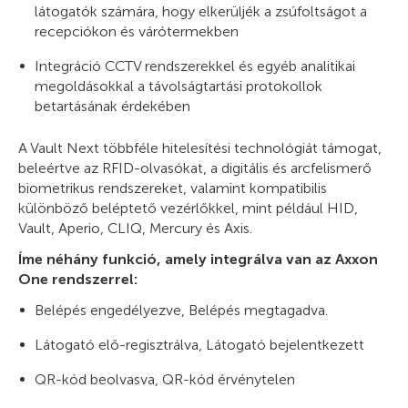
látogatók számára, hogy elkerüljék a zsúfoltságot a
recepciókon és várótermekben
Integráció CCTV rendszerekkel és egyéb analitikai
megoldásokkal a távolságtartási protokollok
betartásának érdekében
A Vault Next többféle hitelesítési technológiát támogat,
beleértve az RFID-olvasókat, a digitális és arcfelismerő
biometrikus rendszereket, valamint kompatibilis
különböző beléptető vezérlőkkel, mint például HID,
Vault, Aperio, CLIQ, Mercury és Axis.
Íme néhány funkció, amely integrálva van az Axxon
One rendszerrel:
Belépés engedélyezve, Belépés megtagadva.
Látogató elő-regisztrálva, Látogató bejelentkezett
QR-kód beolvasva, QR-kód érvénytelen