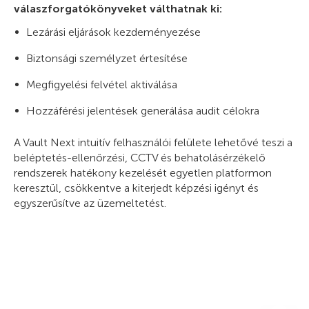
válaszforgatókönyveket válthatnak ki:
Lezárási eljárások kezdeményezése
Biztonsági személyzet értesítése
Megfigyelési felvétel aktiválása
Hozzáférési jelentések generálása audit célokra
A Vault Next intuitív felhasználói felülete lehetővé teszi a
beléptetés-ellenőrzési, CCTV és behatolásérzékelő
rendszerek hatékony kezelését egyetlen platformon
keresztül, csökkentve a kiterjedt képzési igényt és
egyszerűsítve az üzemeltetést.