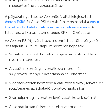
Átfogó információ a biztonsági előírások
megsértésének kivizsgálásához
A pályázat nyertese az AxxonSoft által kifejlesztett
Axxon PSIM
és Auto PSIM multifunkciós modul a
vasúti
kocsik és tartálykocsik számának felismerésére
. A
telepítést a Digital Technologies SPE LLC végezte.
Az Axxon PSIM javára hozott döntéshez több tényező is
hozzájárult. A PSIM-alapú rendszerek képesek:
Vonatok és vasúti kocsik mozgásának automatikus
nyomon követése.
A vasúti rakományra vonatkozó méret- és
súlykövetelmények betartásának ellenőrzése.
Videófelvételek készítése a vasútvonalakról, felvételek
rögzítése és az áthaladó vonatok naplózása.
Számolja meg a vonaton lévő vasúti kocsik számát.
Automatikusan felismeri a tehervagonok és