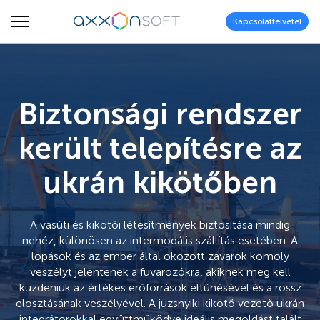
Kapcsolatfelvétel
Biztonsági rendszer
került telepítésre az
ukrán kikötőben
A vasúti és kikötői létesítmények biztosítása mindig
nehéz, különösen az intermodális szállítás esetében. A
lopások és az ember által okozott zavarok komoly
veszélyt jelentenek a fuvarozókra, akiknek meg kell
küzdeniük az értékes erőforrások eltűnésével és a rossz
elosztásának veszélyével. A juzsnyiki kikötő vezető ukrán
integrátorokkal együttműködve ideális megoldást talált