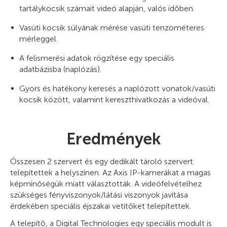
tartálykocsik számait videó alapján, valós időben.
Vasúti kocsik súlyának mérése vasúti tenzométeres
mérleggel.
A felismerési adatok rögzítése egy speciális
adatbázisba (naplózás).
Gyors és hatékony keresés a naplózott vonatok/vasúti
kocsik között, valamint kereszthivatkozás a videóval.
Eredmények
Összesen 2 szervert és egy dedikált tároló szervert
telepítettek a helyszínen. Az Axis IP-kamerákat a magas
képminőségük miatt választották. A videófelvételhez
szükséges fényviszonyok/látási viszonyok javítása
érdekében speciális éjszakai vetítőket telepítettek.
A telepítő, a Digital Technologies egy speciális modult is