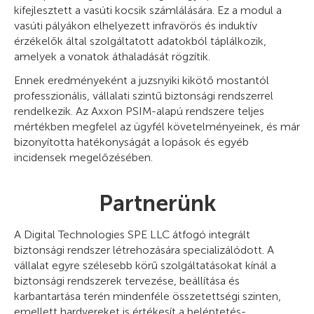
kifejlesztett a vasúti kocsik számlálására. Ez a modul a
vasúti pályákon elhelyezett infravörös és induktív
érzékelők által szolgáltatott adatokból táplálkozik,
amelyek a vonatok áthaladását rögzítik.
Ennek eredményeként a juzsnyiki kikötő mostantól
professzionális, vállalati szintű biztonsági rendszerrel
rendelkezik. Az Axxon PSIM-alapú rendszere teljes
mértékben megfelel az ügyfél követelményeinek, és már
bizonyította hatékonyságát a lopások és egyéb
incidensek megelőzésében.
Partnerünk
A Digital Technologies SPE LLC átfogó integrált
biztonsági rendszer létrehozására specializálódott. A
vállalat egyre szélesebb körű szolgáltatásokat kínál a
biztonsági rendszerek tervezése, beállítása és
karbantartása terén mindenféle összetettségi szinten,
emellett hardvereket is értékesít a beléptetés-