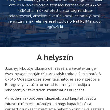
erre és a kapcsolódó biztonsági kérdésekre az Axxon
PSIM által működtetett biztonsági rendszer
telepítésével, amelyet a vasúti kocsik és tartálykocsik
rendszámának felismerését szolgáló Rail PSIM modul
egészít ki.
A helyszín
Juzsnyij kikötője Ukrajna déli részén, a Fekete-tenger
északnyugati partján (Kis-Adzsalyk torkolat) található. A
kikötő Odessza közelében található, és szomszédos a
Beregovaya vasútállomással is, amely biztosítja a
rakományok zavartalan szállítását és küldését.
A modern rakodóberendezések, a jól kiépített vasúti
infrastruktúra és autópályák, a nagy kapacitás és a
képzett munkaerő miatt ez a helyszín könnyű választás a