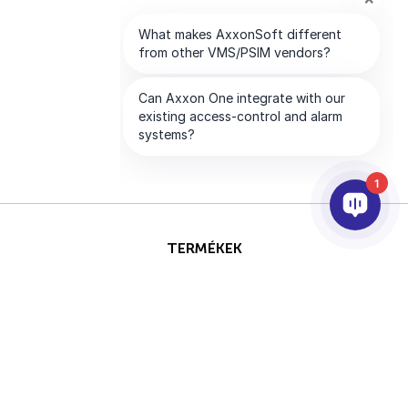
1
TERMÉKEK
AI & ANALITIKÁK
INTEGRÁCIÓ
SUPPORT
PARTNEREK
VÁLLALAT