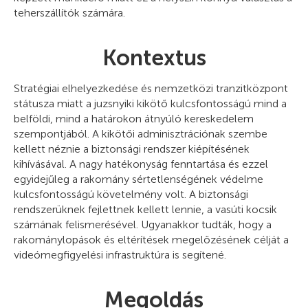
teherszállítók számára.
Kontextus
Stratégiai elhelyezkedése és nemzetközi tranzitközpont
státusza miatt a juzsnyiki kikötő kulcsfontosságú mind a
belföldi, mind a határokon átnyúló kereskedelem
szempontjából. A kikötői adminisztrációnak szembe
kellett néznie a biztonsági rendszer kiépítésének
kihívásával. A nagy hatékonyság fenntartása és ezzel
egyidejűleg a rakomány sértetlenségének védelme
kulcsfontosságú követelmény volt. A biztonsági
rendszerüknek fejlettnek kellett lennie, a vasúti kocsik
számának felismerésével. Ugyanakkor tudták, hogy a
rakománylopások és eltérítések megelőzésének célját a
videómegfigyelési infrastruktúra is segítené.
Megoldás