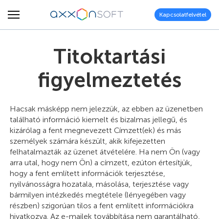
Kapcsolatfelvétel
Titoktartási
figyelmeztetés
Hacsak másképp nem jelezzük, az ebben az üzenetben
található információ kiemelt és bizalmas jellegű, és
kizárólag a fent megnevezett Címzett(ek) és más
személyek számára készült, akik kifejezetten
felhatalmazták az üzenet átvételére. Ha nem Ön (vagy
arra utal, hogy nem Ön) a címzett, ezúton értesítjük,
hogy a fent említett információk terjesztése,
nyilvánosságra hozatala, másolása, terjesztése vagy
bármilyen intézkedés megtétele (lényegében vagy
részben) szigorúan tilos a fent említett információkra
hivatkozva. Az e-mailek továbbítása nem garantálható,