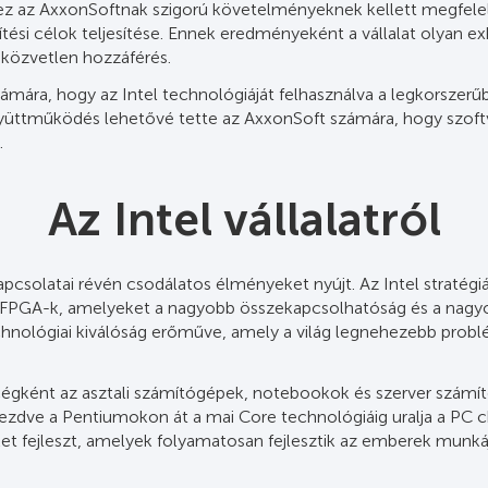
z AxxonSoftnak szigorú követelményeknek kellett megfelelnie
sítési célok teljesítése. Ennek eredményeként a vállalat olyan e
 közvetlen hozzáférés.
zámára, hogy az Intel technológiáját felhasználva a legkorszerűb
yüttműködés lehetővé tette az AxxonSoft számára, hogy szoftve
.
Az Intel vállalatról
csolatai révén csodálatos élményeket nyújt. Az Intel stratégiáj
 FPGA-k, amelyeket a nagyobb összekapcsolhatóság és a nagyob
echnológiai kiválóság erőműve, amely a világ legnehezebb prob
 cégként az asztali számítógépek, notebookok és szerver szá
zdve a Pentiumokon át a mai Core technológiáig uralja a PC chip
fejleszt, amelyek folyamatosan fejlesztik az emberek munkájá