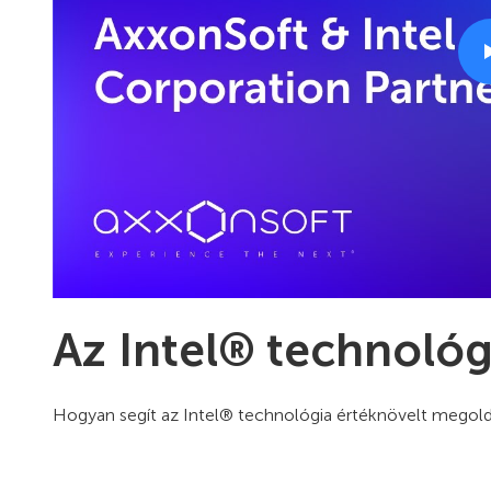
Az Intel® technoló
Hogyan segít az Intel® technológia értéknövelt megold