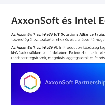
AxxonSoft és Intel
Az AxxonSoft az Intel® IoT Solutions Alliance tagja.
technológiához, szakértelmhez és piacra lépési támogat
Az AxxonSoft az Intel® AI:
In Production közösség tagj
kihívások csökkentése érdekében. Felfedezheti az Intel m
rendszerintegrátorok, megoldás-aggregátorok és felhősz