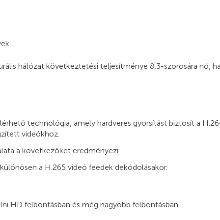
ek.
eurális hálózat következtetési teljesítménye 8,3-szorosára nő
érhető technológia, amely hardveres gyorsítást biztosít a H.2
zített videókhoz.
álata a következőket eredményezi:
 különösen a H.265 videó feedek dekódolásakor.
elni HD felbontásban és még nagyobb felbontásban.