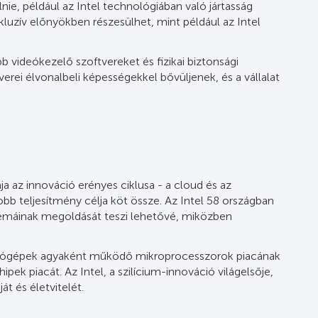
, például az Intel technológiában való jártasság
xkluzív előnyökben részesülhet, mint például az Intel
b videókezelő szoftvereket és fizikai biztonsági
rei élvonalbeli képességekkel bővüljenek, és a vállalat
a az innováció erényes ciklusa - a cloud és az
b teljesítmény célja köt össze. Az Intel 58 országban
lémáinak megoldását teszi lehetővé, miközben
mítógépek agyaként működő mikroprocesszorok piacának
ek piacát. Az Intel, a szilícium-innováció világelsője,
t és életvitelét.