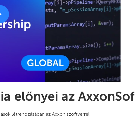
gia előnyei az AxxonSo
ások létrehozásában az Axxon szoftverrel.