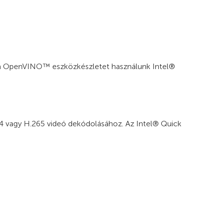
, ha OpenVINO™ eszközkészletet használunk Intel®
64 vagy H.265 videó dekódolásához. Az Intel® Quick