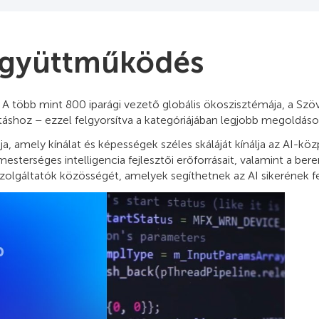
 Együttműködés
A több mint 800 iparági vezető globális ökoszisztémája, a Szöv
áshoz – ezzel felgyorsítva a kategóriájában legjobb megoldás
a, amely kínálat és képességek széles skáláját kínálja az AI-
esterséges intelligencia fejlesztői erőforrásait, valamint a ber
olgáltatók közösségét, amelyek segíthetnek az AI sikerének fe