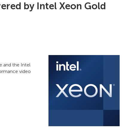
red by Intel Xeon Gold
 and the Intel
formance video