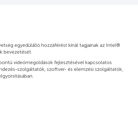
etség egyedülálló hozzáférést kínál tagjainak az Intel®
ok bevezetését.
központú videómegoldások fejlesztésével kapcsolatos
endezés-szolgáltatók, szoftver- és elemzési szolgáltatók,
lgyorsításában.