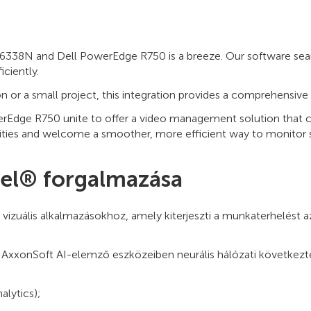
6338N and Dell PowerEdge R750 is a breeze. Our software seaml
ciently.
n or a small project, this integration provides a comprehensive 
Edge R750 unite to offer a video management solution that c
ies and welcome a smoother, more efficient way to monitor s
el® forgalmazása
ális alkalmazásokhoz, amely kiterjeszti a munkaterhelést az In
 AxxonSoft AI-elemző eszközeiben neurális hálózati következt
alytics);