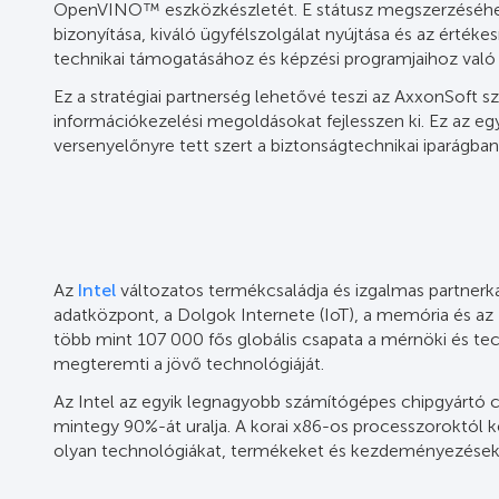
OpenVINO™ eszközkészletét. E státusz megszerzéséhez a
bizonyítása, kiváló ügyfélszolgálat nyújtása és az értéke
technikai támogatásához és képzési programjaihoz való
Ez a stratégiai partnerség lehetővé teszi az AxxonSoft s
információkezelési megoldásokat fejlesszen ki. Ez az eg
versenyelőnyre tett szert a biztonságtechnikai iparágban
Az
Intel
változatos termékcsaládja és izgalmas partnerkap
adatközpont, a Dolgok Internete (IoT), a memória és az
több mint 107 000 fős globális csapata a mérnöki és t
megteremti a jövő technológiáját.
Az Intel az egyik legnagyobb számítógépes chipgyártó
mintegy 90%-át uralja. A korai x86-os processzoroktól ke
olyan technológiákat, termékeket és kezdeményezéseket 