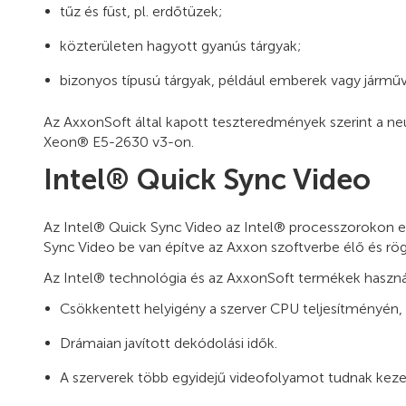
tűz és füst, pl. erdőtüzek;
közterületen hagyott gyanús tárgyak;
bizonyos típusú tárgyak, például emberek vagy járműv
Az AxxonSoft által kapott teszteredmények szerint a n
Xeon® E5-2630 v3-on.
Intel® Quick Sync Video
Az Intel® Quick Sync Video az Intel® processzorokon el
Sync Video be van építve az Axxon szoftverbe élő és rög
Az Intel® technológia és az AxxonSoft termékek haszn
Csökkentett helyigény a szerver CPU teljesítményén,
Drámaian javított dekódolási idők.
A szerverek több egyidejű videofolyamot tudnak kez