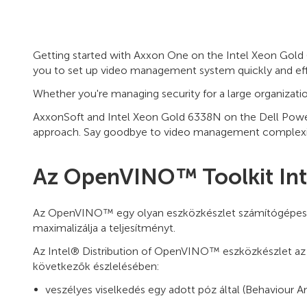
Getting started with Axxon One on the Intel Xeon Gold 
you to set up video management system quickly and effi
Whether you're managing security for a large organizatio
AxxonSoft and Intel Xeon Gold 6338N on the Dell Power
approach. Say goodbye to video management complexit
Az OpenVINO™ Toolkit Int
Az OpenVINO™ egy olyan eszközkészlet számítógépes vizu
maximalizálja a teljesítményt.
Az Intel® Distribution of OpenVINO™ eszközkészlet az
következők észlelésében:
veszélyes viselkedés egy adott póz által (Behaviour An