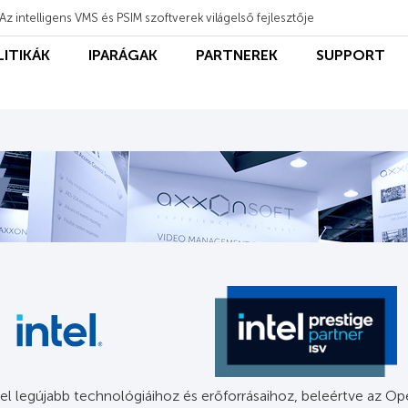
Az intelligens VMS és PSIM szoftverek világelső fejlesztője
LITIKÁK
IPARÁGAK
PARTNEREK
SUPPORT
tel legújabb technológiáihoz és erőforrásaihoz, beleértve az O