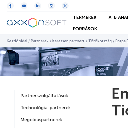
TERMÉKEK
AI & ANA
FORRÁSOK
Kezdőoldal
/
Partnerek
/
Keressen partnert
/
Törökország
/
Entpa E
En
Partnerszolgáltatások
Ti
Technológiai partnerek
Megoldáspartnerek