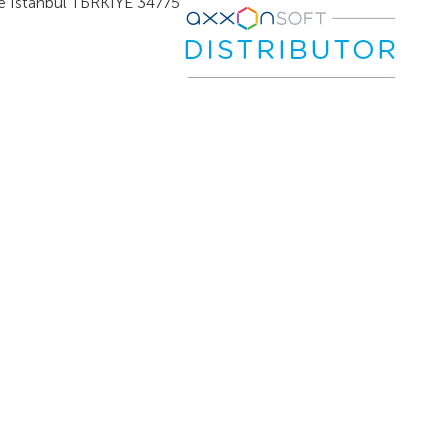
e İstanbul TЬRKİYE 34775