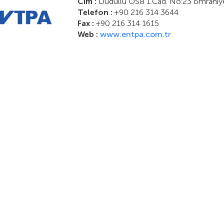
Cím :
Dudullu OSB 1.Cad. No:23 Ьmraniy
Telefon :
+90 216 314 3644
Fax :
+90 216 314 1615
Web :
www.entpa.com.tr