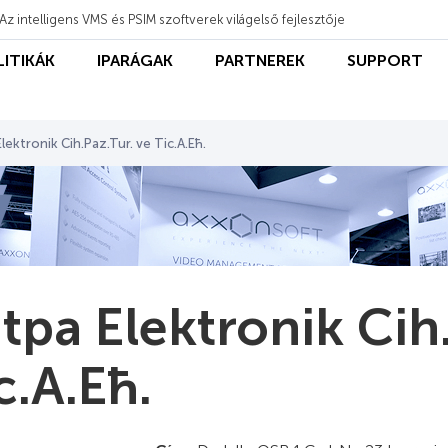
Az intelligens VMS és PSIM szoftverek világelső fejlesztője
LITIKÁK
IPARÁGAK
PARTNEREK
SUPPORT
lektronik Cih.Paz.Tur. ve Tic.A.Ећ.
tpa Elektronik Cih.
c.A.Ећ.