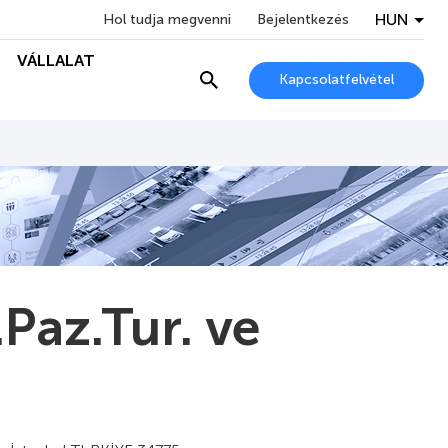
HUN
Hol tudja megvenni
Bejelentkezés
VÁLLALAT
Kapcsolatfelvétel
Paz.Tur. ve